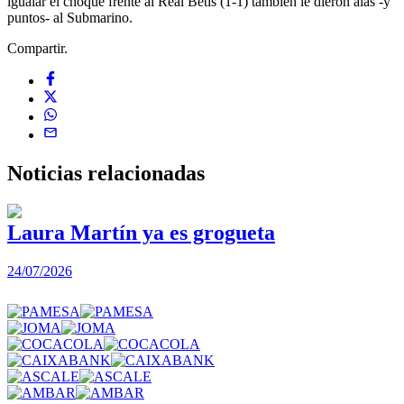
igualar el choque frente al Real Betis (1-1) también le dieron alas -y
puntos- al Submarino.
Compartir.
Noticias
relacionadas
Laura Martín ya es grogueta
24/07/2026
2