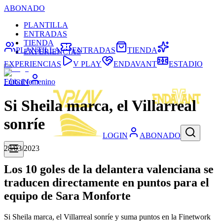
ABONADO
PLANTILLA
ENTRADAS
TIENDA
PLANTILLA
ENTRADAS
TIENDA
EXPERIENCIAS
EXPERIENCIAS
V PLAY
ENDAVANT
ESTADIO
Fútbol femenino
LOGIN
Si Sheila marca, el Villarreal
sonríe
LOGIN
ABONADO
28/03/2023
Los 10 goles de la delantera valenciana se
traducen directamente en puntos para el
equipo de Sara Monforte
Si Sheila marca, el Villarreal sonríe y suma puntos en la Finetwork