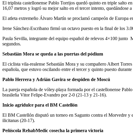
El triplista castellonense Pablo Torrijos quedó quinto en triple salto
16,07 metros y logró su mejor salto en el tercer intento, quedándose a
El atleta extremeño Álvaro Martín se proclamó campeón de Europa en 
Irene Sánchez-Escribano firmó un octavo puesto en la final de los 3.
Paula Sevilla, integrante del equipo español de relevos 4×100 junto M
segundos.
Sebastián Mora se queda a las puertas del pódium
El ciclista vila-realense Sebastián Mora y su compañero Albert Torre
española, que estuvo oscilando entre el tercer y quinto puesto durante
Pablo Herrera y Adrián Gavira se despiden de Moscú
La pareja española de vóley-playa formada por el castellonense Pablo 
brasileña Vitor Felipe-Evandro por 2-0 (21-13 y 21-16).
Inicio agridulce para el BM Castellón
El BM Castellón disputó un torneo en Sagunto contra el Morvedre y el
ilicitanas (20-17).
Peñíscola RehabMedic cosecha la primera victoria