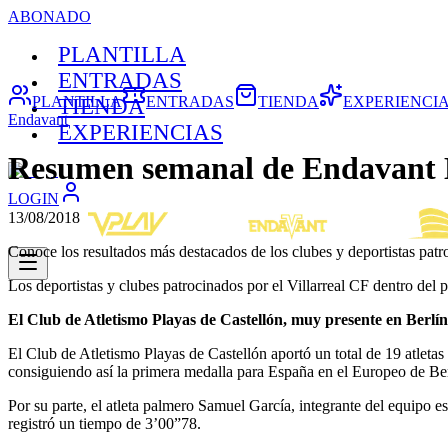
ABONADO
PLANTILLA
ENTRADAS
PLANTILLA
ENTRADAS
TIENDA
EXPERIENCI
TIENDA
Endavant
EXPERIENCIAS
Resumen semanal de Endavant 
LOGIN
13/08/2018
Conoce los resultados más destacados de los clubes y deportistas patr
Los deportistas y clubes patrocinados por el Villarreal CF dentro del 
El Club de Atletismo Playas de Castellón, muy presente en Berlín
El Club de Atletismo Playas de Castellón aportó un total de 19 atleta
consiguiendo así la primera medalla para España en el Europeo de Ber
Por su parte, el atleta palmero Samuel García, integrante del equipo
registró un tiempo de 3’00”78.