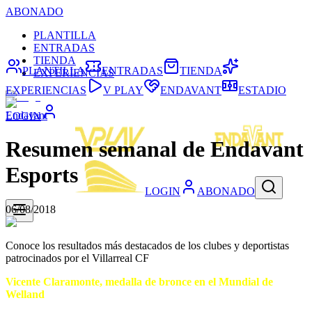
ABONADO
PLANTILLA
ENTRADAS
TIENDA
PLANTILLA
ENTRADAS
TIENDA
EXPERIENCIAS
EXPERIENCIAS
V PLAY
ENDAVANT
ESTADIO
Endavant
LOGIN
Resumen semanal de Endavant
Esports
LOGIN
ABONADO
06/08/2018
Conoce los resultados más destacados de los clubes y deportistas
patrocinados por el Villarreal CF
Vicente Claramonte, medalla de bronce en el Mundial de
Welland