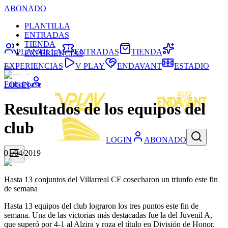
ABONADO
PLANTILLA
ENTRADAS
TIENDA
PLANTILLA
ENTRADAS
TIENDA
EXPERIENCIAS
EXPERIENCIAS
V PLAY
ENDAVANT
ESTADIO
Fútbol base
LOGIN
Resultados de los equipos del
club
LOGIN
ABONADO
01/04/2019
Hasta 13 conjuntos del Villarreal CF cosecharon un triunfo este fin
de semana
Hasta 13 equipos del club lograron los tres puntos este fin de
semana. Una de las victorias más destacadas fue la del Juvenil A,
que superó por 4-1 al Alzira y roza el título en División de Honor.