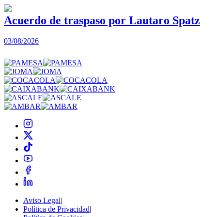
Acuerdo de traspaso por Lautaro Spatz
03/08/2026
0
Aviso Legal
|
Política de Privacidad
|