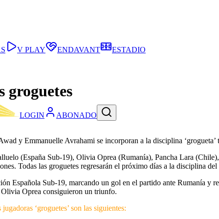
AS
V PLAY
ENDAVANT
ESTADIO
s groguetes
LOGIN
ABONADO
Awad y Emmanuelle Avrahami se incorporan a la disciplina ‘grogueta’ t
Paralluelo (España Sub-19), Olivia Oprea (Rumanía), Pancha Lara (Chi
es. Todas las groguetes regresarán el próximo días a la disciplina del
cción Española Sub-19, marcando un gol en el partido ante Rumanía y repa
livia Oprea consiguieron un triunfo.
 jugadoras ‘groguetes’ son las siguientes: