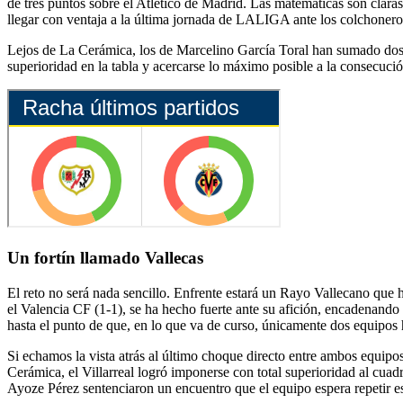
de tres puntos sobre el Atlético de Madrid. Las matemáticas son clara
llegar con ventaja a la última jornada de LALIGA ante los colchonero
Lejos de La Cerámica, los de Marcelino García Toral han sumado dos emp
superioridad en la tabla y acercarse lo máximo posible a la consecució
Un fortín llamado Vallecas
El reto no será nada sencillo. Enfrente estará un Rayo Vallecano que h
el Valencia CF (1-1), se ha hecho fuerte ante su afición, encadenando
hasta el punto de que, en lo que va de curso, únicamente dos equipos 
Si echamos la vista atrás al último choque directo entre ambos equipos,
Cerámica, el Villarreal logró imponerse con total superioridad al cua
Ayoze Pérez sentenciaron un encuentro que el equipo espera repetir es