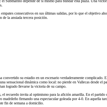
s: el Submarino depende de sí mismo para blindar esta plaza. Una victo
s.
ates consecutivos en sus últimas salidas, por lo que el objetivo ahora 
n de la ansiada tercera posición.
a convertido su estadio en un escenario verdaderamente complicado. El c
 una sensacional dinámica como local: no pierde en Vallecas desde el pa
han logrado llevarse la victoria de su campo.
 el recuerdo invita al optimismo para la afición amarilla. En el partido 
dro madrileño firmando una espectacular goleada por 4-0. En aquella ta
te fin de semana a domicilio.