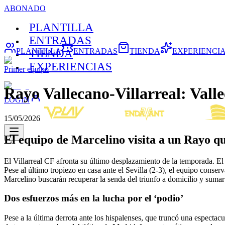
ABONADO
PLANTILLA
ENTRADAS
PLANTILLA
ENTRADAS
TIENDA
EXPERIENCI
TIENDA
EXPERIENCIAS
Primer equipo
Rayo Vallecano-Villarreal: Vall
LOGIN
15/05/2026
El equipo de Marcelino visita a un Rayo que
El Villarreal CF afronta su último desplazamiento de la temporada. El
Pese al último tropiezo en casa ante el Sevilla (2-3), el equipo conserv
Marcelino buscarán recuperar la senda del triunfo a domicilio y sumar 
Dos esfuerzos más en la lucha por el ‘podio’
Pese a la última derrota ante los hispalenses, que truncó una espectacu