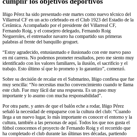
cumplir los objetivos deportivos
Iñigo Pérez ha sido presentado este martes como nuevo técnico del
Villarreal CF en un acto celebrado en el Club 1923 del Estadio de la
Cerámica. Acompañado por el presidente del Villarreal CF,
Fernando Roig, y el consejero delegado, Fernando Roig
Negueroles, el entrenador navarro ha compartido sus primeras
palabras al frente del banquillo groguet.
“Estoy agradecido, entusiasmado e ilusionado con este nuevo paso
en mi carrera. No podemos prometer resultados, pero me siento muy
identificado con los valores familiares, la ilusión, el sacrificio y el
trabajo. Esto último sí que lo prometo y lo garantizo”, comenzó.
Sobre su decisión de recalar en el Submarino, Iñigo confiesa que fue
muy sencilla: “No necesitas mucho convencimiento cuando te llama
este club. Fue muy fácil dar una respuesta. Es un paso muy
importante y lo asumo con mucha responsabilidad”.
Por otra parte, y antes de que el balón eche a rodar, Iñigo Pérez
señaló la necesidad de empaparse con la cultura del club: “Cuando
llega a un nuevo lugar, lo más importante es conocer el entorno y la
cultura, también a las personas de aquí. Todos los que nos gusta el
fútbol conocemos el proyecto de Fernando Roig y el recorrido que
ha completado el club durante las últimas tres décadas, partiendo