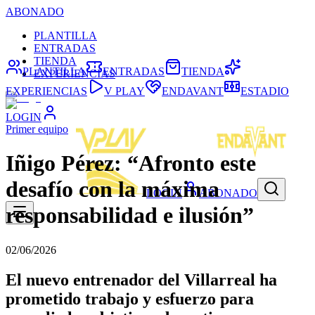
ABONADO
PLANTILLA
ENTRADAS
TIENDA
PLANTILLA
ENTRADAS
TIENDA
EXPERIENCIAS
EXPERIENCIAS
V PLAY
ENDAVANT
ESTADIO
LOGIN
Primer equipo
Iñigo Pérez: “Afronto este
desafío con la máxima
LOGIN
ABONADO
responsabilidad e ilusión”
02/06/2026
El nuevo entrenador del Villarreal ha
prometido trabajo y esfuerzo para