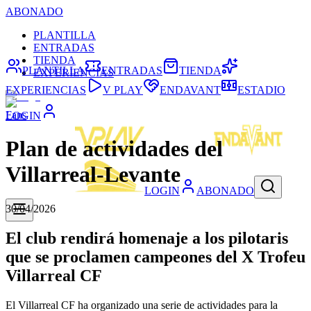
ABONADO
PLANTILLA
ENTRADAS
TIENDA
PLANTILLA
ENTRADAS
TIENDA
EXPERIENCIAS
EXPERIENCIAS
V PLAY
ENDAVANT
ESTADIO
Fans
LOGIN
Plan de actividades del
Villarreal-Levante
LOGIN
ABONADO
30/04/2026
El club rendirá homenaje a los pilotaris
que se proclamen campeones del X Trofeu
Villarreal CF
El Villarreal CF ha organizado una serie de actividades para la