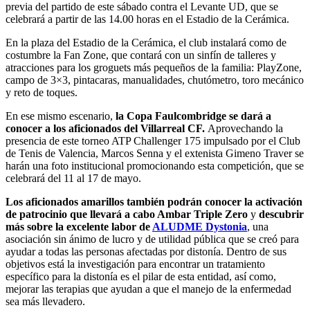
previa del partido de este sábado contra el Levante UD, que se
celebrará a partir de las 14.00 horas en el Estadio de la Cerámica.
En la plaza del Estadio de la Cerámica, el club instalará como de
costumbre la Fan Zone, que contará con un sinfín de talleres y
atracciones para los groguets más pequeños de la familia: PlayZone,
campo de 3×3, pintacaras, manualidades, chutómetro, toro mecánico
y reto de toques.
En ese mismo escenario,
la Copa Faulcombridge se dará a
conocer a los aficionados del Villarreal CF.
Aprovechando la
presencia de este torneo ATP Challenger 175 impulsado por el Club
de Tenis de Valencia, Marcos Senna y el extenista Gimeno Traver se
harán una foto institucional promocionando esta competición, que se
celebrará del 11 al 17 de mayo.
Los aficionados amarillos también podrán conocer la activación
de patrocinio que llevará a cabo Ambar Triple Zero
y
descubrir
más sobre la excelente labor de
ALUDME Dystonia
, una
asociación sin ánimo de lucro y de utilidad pública que se creó para
ayudar a todas las personas afectadas por distonía. Dentro de sus
objetivos está la investigación para encontrar un tratamiento
específico para la distonía es el pilar de esta entidad, así como,
mejorar las terapias que ayudan a que el manejo de la enfermedad
sea más llevadero.