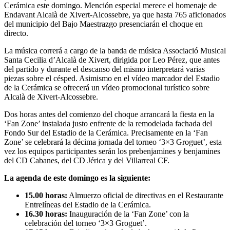
Cerámica este domingo. Mención especial merece el homenaje de
Endavant Alcalà de Xivert-Alcossebre, ya que hasta 765 aficionados
del municipio del Bajo Maestrazgo presenciarán el choque en
directo.
La música correrá a cargo de la banda de música Associació Musical
Santa Cecilia d’Alcalà de Xivert, dirigida por Leo Pérez, que antes
del partido y durante el descanso del mismo interpretará varias
piezas sobre el césped. Asimismo en el vídeo marcador del Estadio
de la Cerámica se ofrecerá un vídeo promocional turístico sobre
Alcalà de Xivert-Alcossebre.
Dos horas antes del comienzo del choque arrancará la fiesta en la
‘Fan Zone’ instalada justo enfrente de la remodelada fachada del
Fondo Sur del Estadio de la Cerámica. Precisamente en la ‘Fan
Zone’ se celebrará la décima jornada del torneo ‘3×3 Groguet’, esta
vez los equipos participantes serán los prebenjamines y benjamines
del CD Cabanes, del CD Jérica y del Villarreal CF.
La agenda de este domingo es la siguiente:
15.00 horas:
Almuerzo oficial de directivas en el Restaurante
Entrelíneas del Estadio de la Cerámica.
16.30 horas:
Inauguración de la ‘Fan Zone’ con la
celebración del torneo ‘3×3 Groguet’.