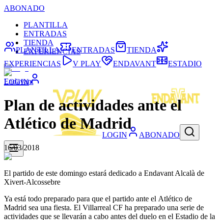
ABONADO
PLANTILLA
ENTRADAS
TIENDA
PLANTILLA
ENTRADAS
TIENDA
EXPERIENCIAS
EXPERIENCIAS
V PLAY
ENDAVANT
ESTADIO
Endavant
LOGIN
Plan de actividades ante el
Atlético de Madrid
LOGIN
ABONADO
16/03/2018
El partido de este domingo estará dedicado a Endavant Alcalà de
Xivert-Alcossebre
Ya está todo preparado para que el partido ante el Atlético de
Madrid sea una fiesta. El Villarreal CF ha preparado una serie de
actividades que se llevarán a cabo antes del duelo en el Estadio de la