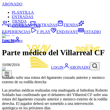
ABONADO
PLANTILLA
ENTRADAS
TIENDA
PLANTILLA
ENTRADAS
TIENDA
EXPERIENCIAS
EXPERIENCIAS
V PLAY
ENDAVANT
ESTADIO
Parte Médico
LOGIN
Parte médico del Villarreal CF
10/08/2016
LOGIN
ABONADO
Soldado sufre una rotura del ligamento cruzado anterior y menisco
externo de su rodilla derecha
Las pruebas médicas realizadas esta madrugada al futbolista Roberto
Soldado han confirmado que el delantero del Villarreal CF sufre una
rotura del ligamento cruzado anterior y menisco externo de la rodilla
derecha. El jugador deberá ser sometido a una intervención
quirúrgica en los próximos días.