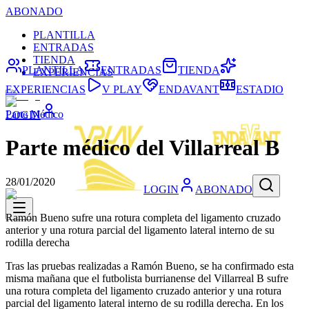
ABONADO
PLANTILLA
ENTRADAS
TIENDA
PLANTILLA
ENTRADAS
TIENDA
EXPERIENCIAS
EXPERIENCIAS
V PLAY
ENDAVANT
ESTADIO
Parte Médico
LOGIN
Parte médico del Villarreal B
28/01/2020
LOGIN
ABONADO
Ramón Bueno sufre una rotura completa del ligamento cruzado
anterior y una rotura parcial del ligamento lateral interno de su
rodilla derecha
Tras las pruebas realizadas a Ramón Bueno, se ha confirmado esta
misma mañana que el futbolista burrianense del Villarreal B sufre
una rotura completa del ligamento cruzado anterior y una rotura
parcial del ligamento lateral interno de su rodilla derecha. En los