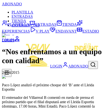
ABONADO
PLANTILLA
ENTRADAS
TIENDA
PLANTILLA
ENTRADAS
TIENDA
EXPERIENCIAS
EXPERIENCIAS
V PLAY
ENDAVANT
ESTADIO
Fútbol base
LOGIN
“Nos enfrentamos a un equipo
con calidad”
LOGIN
ABONADO
24/04/2015
Paco López analizó el próximo choque del ‘B’ ante el Lleida
Esportiu
El entrenador del Villarreal B comentó en rueda de prensa el
próximo partido que el filial disputará ante el Lleida Esportiu
(domingo, 17.00 horas, Mini Estadi). Paco López comentó la