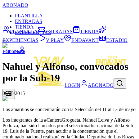
ABONADO
PLANTILLA
ENTRADAS
TIENDA
PLANTILLA
ENTRADAS
TIENDA
EXPERIENCIAS
EXPERIENCIAS
V PLAY
ENDAVANT
ESTADIO
Fútbol base
LOGIN
Nahuel y Alfonso, convocados
por la Sub-19
LOGIN
ABONADO
06/05/2015
Los amarillos se concentrarán con la Selección del 11 al 13 de mayo
Los integrantes de la #CanteraGrogueta, Nahuel Leiva y Alfonso
Pedraza, han sido llamados por el seleccionador nacional de la Sub
19, Luis de la Fuente, para acudir a la concentración que el
combinado nacional realizará en la Ciudad Deportiva de Las Rozas