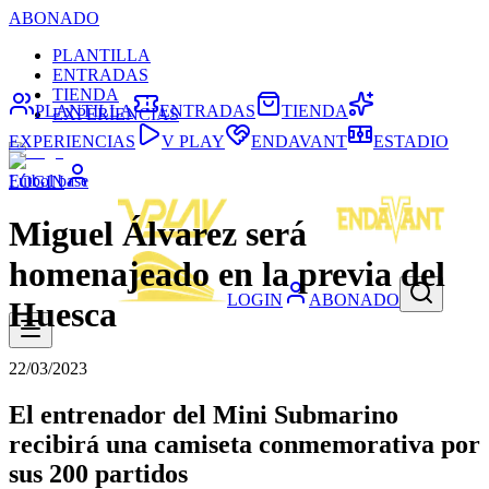
ABONADO
PLANTILLA
ENTRADAS
TIENDA
PLANTILLA
ENTRADAS
TIENDA
EXPERIENCIAS
EXPERIENCIAS
V PLAY
ENDAVANT
ESTADIO
Fútbol base
LOGIN
Miguel Álvarez será
homenajeado en la previa del
LOGIN
ABONADO
Huesca
22/03/2023
El entrenador del Mini Submarino
recibirá una camiseta conmemorativa por
sus 200 partidos