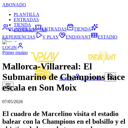
ABONADO
PLANTILLA
ENTRADAS
TIENDA
PLANTILLA
ENTRADAS
TIENDA
EXPERIENCIAS
EXPERIENCIAS
V PLAY
ENDAVANT
ESTADIO
LOGIN
Primer equipo
Mallorca-Villarreal: El
Submarino de Champions hace
LOGIN
ABONADO
escala en Son Moix
07/05/2026
El cuadro de Marcelino visita el estadio
balear con la Champions en el bolsillo y el