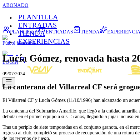
ABONADO
PLANTILLA
ENTRADAS
PLANTILLA
ENTRADAS
TIENDA
EXPERIENCI
TIENDA
EXPERIENCIAS
Fútbol femenino
Lucía Gómez, renovada hasta 2
LOGIN
09/07/2024
La canterana del Villarreal CF será grog
El Villarreal CF y Lucía Gómez (11/10/1996) han alcanzado un acuerdo
La canterana del Submarino Amarillo, que llegó a la entidad amarilla
debutar en el primer equipo a sus 15 años, llegando a jugar incluso e
Tras un periplo de siete temporadas en el conjunto granota, en el me
regreso al club, completó su proceso de recuperación de una rotura de 
de los terrenos de juego.