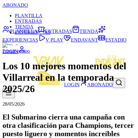
ABONADO
PLANTILLA
ENTRADAS
TIENDA
PLANTILLA
ENTRADAS
TIENDA
EXPERIENCIAS
EXPERIENCIAS
V PLAY
ENDAVANT
ESTADIO
Primer equipo
LOGIN
Los 10 mejores momentos del
Villarreal en la temporada
LOGIN
ABONADO
2025/26
28/05/2026
El Submarino cierra una campaña con
otra clasificación para Champions, tercer
puesto liguero y momentos increíbles