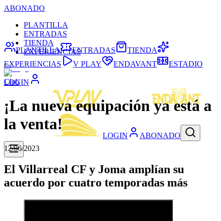
ABONADO
PLANTILLA
ENTRADAS
TIENDA
PLANTILLA
ENTRADAS
TIENDA
EXPERIENCIAS
EXPERIENCIAS
V PLAY
ENDAVANT
ESTADIO
Club
LOGIN
¡La nueva equipación ya está a
la venta!
LOGIN
ABONADO
12/06/2023
El Villarreal CF y Joma amplían su
acuerdo por cuatro temporadas más