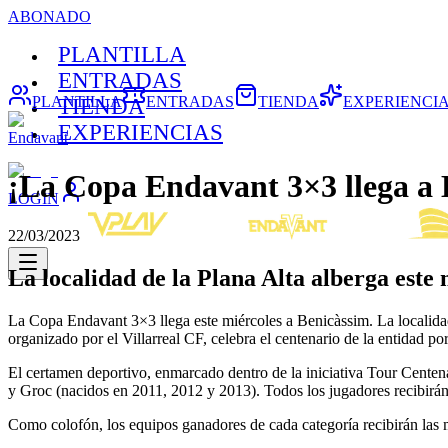
ABONADO
PLANTILLA
ENTRADAS
PLANTILLA
ENTRADAS
TIENDA
EXPERIENCI
TIENDA
EXPERIENCIAS
Endavant
¡La Copa Endavant 3×3 llega a 
LOGIN
22/03/2023
La localidad de la Plana Alta alberga este 
La Copa Endavant 3×3 llega este miércoles a Benicàssim. La localidad 
organizado por el Villarreal CF, celebra el centenario de la entidad p
El certamen deportivo, enmarcado dentro de la iniciativa Tour Centena
y Groc (nacidos en 2011, 2012 y 2013). Todos los jugadores recibirán
Como colofón, los equipos ganadores de cada categoría recibirán las me