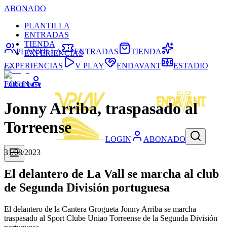
ABONADO
PLANTILLA
ENTRADAS
TIENDA
PLANTILLA
ENTRADAS
TIENDA
EXPERIENCIAS
EXPERIENCIAS
V PLAY
ENDAVANT
ESTADIO
Fútbol base
LOGIN
Jonny Arriba, traspasado al
Torreense
LOGIN
ABONADO
31/08/2023
El delantero de La Vall se marcha al club
de Segunda División portuguesa
El delantero de la Cantera Grogueta Jonny Arriba se marcha
traspasado al Sport Clube Uniao Torreense de la Segunda División