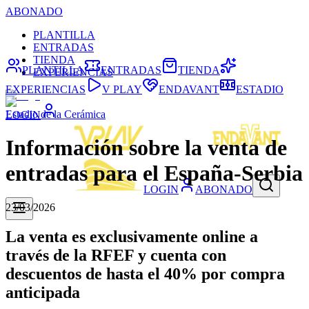
ABONADO
PLANTILLA
ENTRADAS
TIENDA
PLANTILLA
ENTRADAS
TIENDA
EXPERIENCIAS
EXPERIENCIAS
V PLAY
ENDAVANT
ESTADIO
Estadio de la Cerámica
LOGIN
Información sobre la venta de
entradas para el España-Serbia
LOGIN
ABONADO
23/03/2026
La venta es exclusivamente online a
través de la RFEF y cuenta con
descuentos de hasta el 40% por compra
anticipada