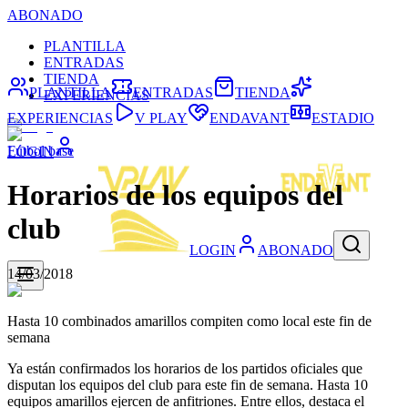
ABONADO
PLANTILLA
ENTRADAS
TIENDA
PLANTILLA
ENTRADAS
TIENDA
EXPERIENCIAS
EXPERIENCIAS
V PLAY
ENDAVANT
ESTADIO
Fútbol base
LOGIN
Horarios de los equipos del
club
LOGIN
ABONADO
14/03/2018
Hasta 10 combinados amarillos compiten como local este fin de
semana
Ya están confirmados los horarios de los partidos oficiales que
disputan los equipos del club para este fin de semana. Hasta 10
equipos amarillos ejercen de anfitriones. Entre ellos, destaca el