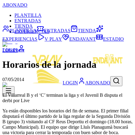
ABONADO
PLANTILLA
ENTRADAS
TIENDA
PLANTILLA
ENTRADAS
TIENDA
EXPERIENCIAS
EXPERIENCIAS
V PLAY
ENDAVANT
ESTADIO
Fútbol base
LOGIN
Horarios de la jornada
07/05/2014
LOGIN
ABONADO
El Villarreal B y el ‘C’ terminan la liga y el Juvenil B disputa el
derbi por Live
Ya están disponibles los horarios del fin de semana. El primer filial
disputará el último partido de la liga regular de la Segunda División
B (grupo 3) visitando al CF Reus Deportiu el domingo (18.00 horas,
Campo Municipal). El equipo que dirige Lluís Planagumà buscará
una victoria para cerrar la temporada con buen sabor de boca.