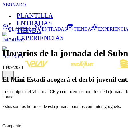
ABONADO
PLANTILLA
ENTRADAS
PLANTILLA
ENTRADAS
TIENDA
EXPERIENCI
TIENDA
EXPERIENCIAS
Futbol base
Horarios de la jornada del Sub
LOGIN
13/09/2023
El Mini Estadi acogerá el derbi juvenil ent
Los equipos del Villarreal CF ya conocen los horarios de la jornada d
horas.
Estos son los horarios de esta jornada para los conjuntos groguets:
Compartir.