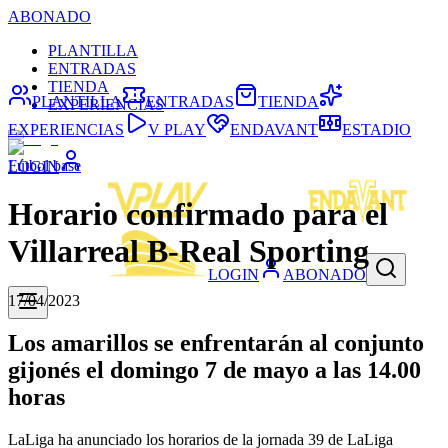
ABONADO
PLANTILLA
ENTRADAS
TIENDA
PLANTILLA
ENTRADAS
TIENDA
EXPERIENCIAS
EXPERIENCIAS
V PLAY
ENDAVANT
ESTADIO
Fútbol base
LOGIN
Horario confirmado para el
Villarreal B-Real Sporting
LOGIN
ABONADO
17/04/2023
Los amarillos se enfrentarán al conjunto
gijonés el domingo 7 de mayo a las 14.00
horas
LaLiga ha anunciado los horarios de la jornada 39 de LaLiga