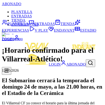
ABONADO
PLANTILLA
ENTRADAS
TIENDA
PLANTILLA
ENTRADAS
TIENDA
EXPERIENCIAS
EXPERIENCIAS
V PLAY
ENDAVANT
ESTADIO
Primer equipo
LOGIN
¡Horario confirmado para el
Villarreal-Atlético!
LOGIN
ABONADO
12/05/2026
El Submarino cerrará la temporada el
domingo 24 de mayo, a las 21.00 horas, en
el Estadio de la Cerámica
El Villarreal CF ya conoce el horario para la última jornada del