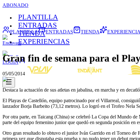
ABONADO
PLANTILLA
ENTRADAS
PLANTILLA
ENTRADAS
TIENDA
EXPERIENCI
TIENDA
EXPERIENCIAS
Endavant
Gran fin de semana para el Pla
LOGIN
05/05/2014
Destaca la actuación de sus atletas en jabalina, en marcha y en decatl
El Playas de Castellón, equipo patrocinado por el Villarreal, consigui
lanzador Borja Barbeito (73,12 metros). Lo logró en el Trofeo Nela Sou
Por otra parte, en Taicang (China) se celebró La Copa del Mundo de Ma
parte del equipo femenino junior que quedó en segunda posición en 
Otro gran resultado lo obtuvo el junior Iván Garrido en el Torneo de F
primera vez que disputaba esta prueba y no pudo tener un debut mejor