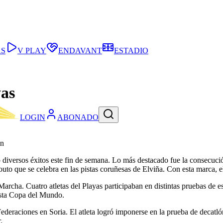
AS
V PLAY
ENDAVANT
ESTADIO
yas
LOGIN
ABONADO
ón
ó diversos éxitos este fin de semana. Lo más destacado fue la consecuci
to que se celebra en las pistas coruñesas de Elviña. Con esta marca, el 
rcha. Cuatro atletas del Playas participaban en distintas pruebas de e
esta Copa del Mundo.
ederaciones en Soria. El atleta logró imponerse en la prueba de decatló
.