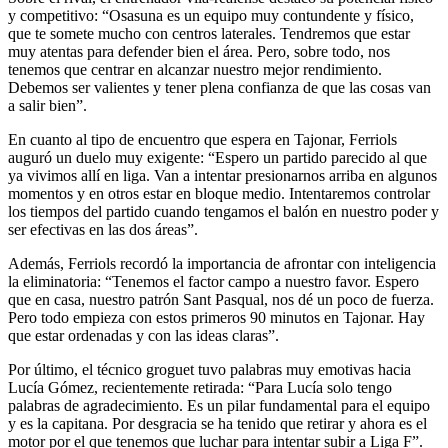
y competitivo: “Osasuna es un equipo muy contundente y físico,
que te somete mucho con centros laterales. Tendremos que estar
muy atentas para defender bien el área. Pero, sobre todo, nos
tenemos que centrar en alcanzar nuestro mejor rendimiento.
Debemos ser valientes y tener plena confianza de que las cosas van
a salir bien”.
En cuanto al tipo de encuentro que espera en Tajonar, Ferriols
auguró un duelo muy exigente: “Espero un partido parecido al que
ya vivimos allí en liga. Van a intentar presionarnos arriba en algunos
momentos y en otros estar en bloque medio. Intentaremos controlar
los tiempos del partido cuando tengamos el balón en nuestro poder y
ser efectivas en las dos áreas”.
Además, Ferriols recordó la importancia de afrontar con inteligencia
la eliminatoria: “Tenemos el factor campo a nuestro favor. Espero
que en casa, nuestro patrón Sant Pasqual, nos dé un poco de fuerza.
Pero todo empieza con estos primeros 90 minutos en Tajonar. Hay
que estar ordenadas y con las ideas claras”.
Por último, el técnico groguet tuvo palabras muy emotivas hacia
Lucía Gómez, recientemente retirada: “Para Lucía solo tengo
palabras de agradecimiento. Es un pilar fundamental para el equipo
y es la capitana. Por desgracia se ha tenido que retirar y ahora es el
motor por el que tenemos que luchar para intentar subir a Liga F”.