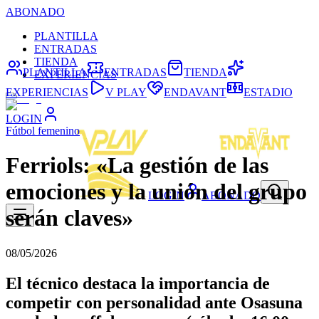
ABONADO
PLANTILLA
ENTRADAS
TIENDA
PLANTILLA
ENTRADAS
TIENDA
EXPERIENCIAS
EXPERIENCIAS
V PLAY
ENDAVANT
ESTADIO
LOGIN
Fútbol femenino
Ferriols: «La gestión de las
emociones y la unión del grupo
LOGIN
ABONADO
serán claves»
08/05/2026
El técnico destaca la importancia de
competir con personalidad ante Osasuna