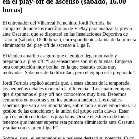
en el play-off de ascenso (sábado, 16.00
horas)
El entrenador del Villarreal Femenino, Jordi Ferriols, ha
comparecido ante los micrófonos de V Play para analizar la previa
ante Osasuna, que se disputará en las Instalaciones Deportiva de
Tajonar (sábado, 16.00 horas), correspondiente a la ida de la primera
eliminatoria del play-off de ascenso a Liga F.
El técnico amarillo aseguró que el equipo llega motivado y
preparado al play-off: “Las sensaciones son muy buenas. Empieza
otra competición muy bonita, en la que estamos todas muy
motivadas. Sabemos de la dificultad, pero el equipo está preparado”.
Jordi Ferriols explicó además que, a estas alturas de la temporada,
los pequeños detalles marcarán la diferencia: “Los cuatro equipos
que disputamos el play-off nos conocemos muy bien. Debemos
centrarnos en nosotras y en los puntos a mejorar. Los detalles
sabemos que van a ser importantes, sobre todo a nivel emocional. La
gestión de las emociones y la unión del grupo serán claves. Estar
aquí es mérito de todas las jugadoras. Desde el esfuerzo de todas
tenemos que intentar superar esta primera eliminatoria ante Osasuna
y soñar con estar en Liga F”.
Sobre el rival, el entrenador vila-realense destacó su potencial físico