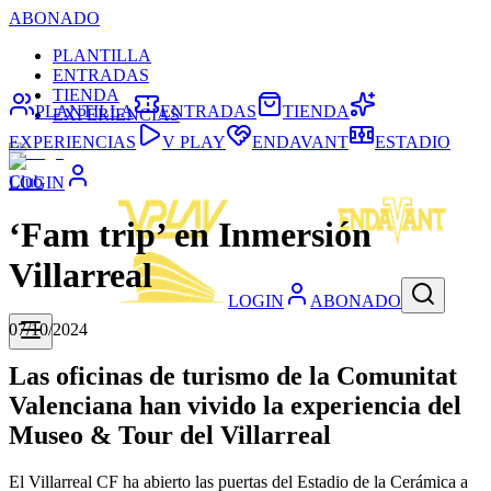
ABONADO
PLANTILLA
ENTRADAS
TIENDA
PLANTILLA
ENTRADAS
TIENDA
EXPERIENCIAS
EXPERIENCIAS
V PLAY
ENDAVANT
ESTADIO
Club
LOGIN
‘Fam trip’ en Inmersión
Villarreal
LOGIN
ABONADO
07/10/2024
Las oficinas de turismo de la Comunitat
Valenciana han vivido la experiencia del
Museo & Tour del Villarreal
El Villarreal CF ha abierto las puertas del Estadio de la Cerámica a