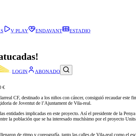
AS
V PLAY
ENDAVANT
ESTADIO
atucadas!
LOGIN
ABONADO
0 €
llarreal CF, destinado a los niños con cáncer, consiguió recaudar este
doria de Joventut de l’Ajuntament de Vila-real.
s entidades implicadas en este proyecto. Así el presidente de la Penya 
ntre la población que se ha interesado muchísimo por el proyecto Units 
lenaron de ritmo y coreografía, tanto las calles de Vila-real como el es