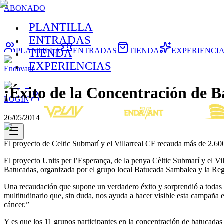
ABONADO
PLANTILLA
ENTRADAS
PLANTILLA
ENTRADAS
TIENDA
EXPERIENCI
TIENDA
EXPERIENCIAS
Endavant
¡Éxito de la Concentración de B
LOGIN
26/05/2014
El proyecto de Celtic Submarí y el Villarreal CF recauda más de 2.60
El proyecto Units per l’Esperança, de la penya Cèltic Submarí y el Vi
Batucadas, organizada por el grupo local Batucada Sambalea y la Regi
Una recaudación que supone un verdadero éxito y sorprendió a todas la
multitudinario que, sin duda, nos ayuda a hacer visible esta campaña e
cáncer.”
Y es que los 11 grupos participantes en la concentración de batucadas l