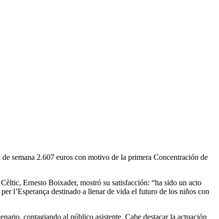
 fin de semana 2.607 euros con motivo de la primera Concentración de
Cèltic, Ernesto Boixader, mostró su satisfacción: “ha sido un acto
per l’Esperança destinado a llenar de vida el futuro de los niños con
cenario, contagiando al público asistente. Cabe destacar la actuación