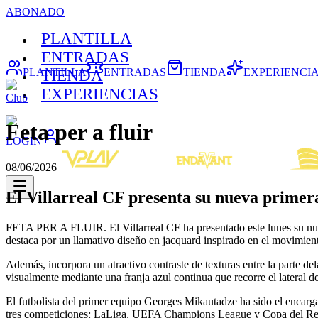
ABONADO
PLANTILLA
ENTRADAS
PLANTILLA
ENTRADAS
TIENDA
EXPERIENCI
TIENDA
EXPERIENCIAS
Club
Feta per a fluir
LOGIN
08/06/2026
El Villarreal CF presenta su nueva primer
FETA PER A FLUIR. El Villarreal CF ha presentado este lunes su nuev
destaca por un llamativo diseño en jacquard inspirado en el movimiento
Además, incorpora un atractivo contraste de texturas entre la parte d
visualmente mediante una franja azul continua que recorre el lateral 
El futbolista del primer equipo Georges Mikautadze ha sido el encarg
tres competiciones: LaLiga, UEFA Champions League y Copa del Rey. Y