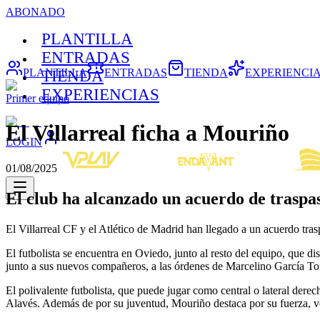
ABONADO
PLANTILLA
ENTRADAS
PLANTILLA
ENTRADAS
TIENDA
EXPERIENCI
TIENDA
EXPERIENCIAS
Primer equipo
El Villarreal ficha a Mouriño
LOGIN
01/08/2025
El club ha alcanzado un acuerdo de traspa
El Villarreal CF y el Atlético de Madrid han llegado a un acuerdo tr
El futbolista se encuentra en Oviedo, junto al resto del equipo, que di
junto a sus nuevos compañeros, a las órdenes de Marcelino García Tor
El polivalente futbolista, que puede jugar como central o lateral derec
Alavés. Además de por su juventud, Mouriño destaca por su fuerza, ve