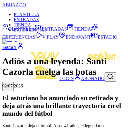
ABONADO
PLANTILLA
ENTRADAS
TIENDA
PLANTILLA
ENTRADAS
TIENDA
EXPERIENCIAS
EXPERIENCIAS
V PLAY
ENDAVANT
ESTADIO
Historia
LOGIN
Adiós a una leyenda: Santi
Cazorla cuelga las botas
LOGIN
ABONADO
02/07/2026
El asturiano ha anunciado su retirada y
deja atrás una brillante trayectoria en el
mundo del fútbol
Santi Cazorla deja el fútbol. A sus 41 años, el legendario