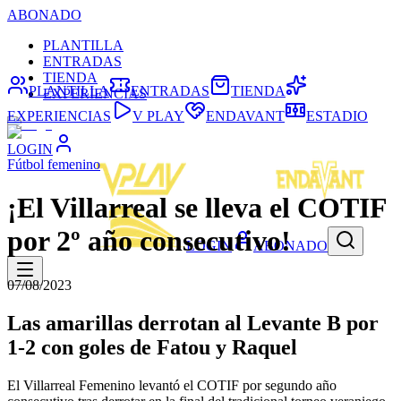
ABONADO
PLANTILLA
ENTRADAS
TIENDA
PLANTILLA
ENTRADAS
TIENDA
EXPERIENCIAS
EXPERIENCIAS
V PLAY
ENDAVANT
ESTADIO
LOGIN
Fútbol femenino
¡El Villarreal se lleva el COTIF
por 2º año consecutivo!
LOGIN
ABONADO
07/08/2023
Las amarillas derrotan al Levante B por
1-2 con goles de Fatou y Raquel
El Villarreal Femenino levantó el COTIF por segundo año