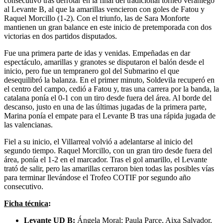
consecutivo tras derrotar en la final del tradicional torneo veraniego
al Levante B, al que la amarillas vencieron con goles de Fatou y
Raquel Morcillo (1-2). Con el triunfo, las de Sara Monforte
mantienen un gran balance en este inicio de pretemporada con dos
victorias en dos partidos disputados.
Fue una primera parte de idas y venidas. Empeñadas en dar
espectáculo, amarillas y granotes se disputaron el balón desde el
inicio, pero fue un tempranero gol del Submarino el que
desequilibró la balanza. En el primer minuto, Soldevila recuperó en
el centro del campo, cedió a Fatou y, tras una carrera por la banda, la
catalana ponía el 0-1 con un tiro desde fuera del área. Al borde del
descanso, justo en una de las últimas jugadas de la primera parte,
Marina ponía el empate para el Levante B tras una rápida jugada de
las valencianas.
Fiel a su inicio, el Villarreal volvió a adelantarse al inicio del
segundo tiempo. Raquel Morcillo, con un gran tiro desde fuera del
área, ponía el 1-2 en el marcador. Tras el gol amarillo, el Levante
trató de salir, pero las amarillas cerraron bien todas las posibles vías
para terminar llevándose el Trofeo COTIF por segundo año
consecutivo.
Ficha técnica
:
Levante UD B:
Ángela Moral; Paula Parce, Aixa Salvador,