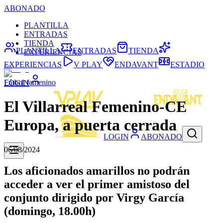
ABONADO
PLANTILLA
ENTRADAS
TIENDA
PLANTILLA
ENTRADAS
TIENDA
EXPERIENCIAS
EXPERIENCIAS
V PLAY
ENDAVANT
ESTADIO
Fútbol femenino
LOGIN
El Villarreal Femenino-CE
Europa, a puerta cerrada
LOGIN
ABONADO
06/08/2024
Los aficionados amarillos no podrán
acceder a ver el primer amistoso del
conjunto dirigido por Virgy García
(domingo, 18.00h)