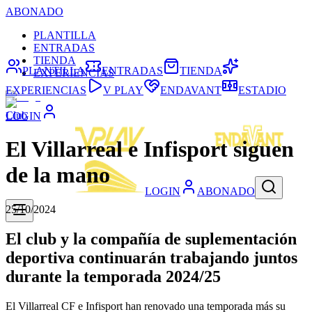
ABONADO
PLANTILLA
ENTRADAS
TIENDA
PLANTILLA
ENTRADAS
TIENDA
EXPERIENCIAS
EXPERIENCIAS
V PLAY
ENDAVANT
ESTADIO
Club
LOGIN
El Villarreal e Infisport siguen
de la mano
LOGIN
ABONADO
25/10/2024
El club y la compañía de suplementación
deportiva continuarán trabajando juntos
durante la temporada 2024/25
El Villarreal CF e Infisport han renovado una temporada más su