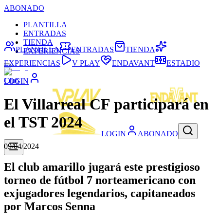
ABONADO
PLANTILLA
ENTRADAS
TIENDA
PLANTILLA
ENTRADAS
TIENDA
EXPERIENCIAS
EXPERIENCIAS
V PLAY
ENDAVANT
ESTADIO
Club
LOGIN
El Villarreal CF participará en
el TST 2024
LOGIN
ABONADO
09/04/2024
El club amarillo jugará este prestigioso
torneo de fútbol 7 norteamericano con
exjugadores legendarios, capitaneados
por Marcos Senna