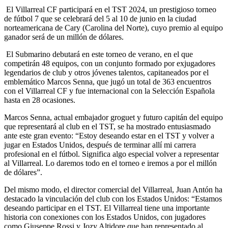
El Villarreal CF participará en el TST 2024, un prestigioso torneo
de fútbol 7 que se celebrará del 5 al 10 de junio en la ciudad
norteamericana de Cary (Carolina del Norte), cuyo premio al equipo
ganador será de un millón de dólares.
El Submarino debutará en este torneo de verano, en el que
competirán 48 equipos, con un conjunto formado por exjugadores
legendarios de club y otros jóvenes talentos, capitaneados por el
emblemático Marcos Senna, que jugó un total de 363 encuentros
con el Villarreal CF y fue internacional con la Selección Española
hasta en 28 ocasiones.
Marcos Senna, actual embajador groguet y futuro capitán del equipo
que representará al club en el TST, se ha mostrado entusiasmado
ante este gran evento: “Estoy deseando estar en el TST y volver a
jugar en Estados Unidos, después de terminar allí mi carrera
profesional en el fútbol. Significa algo especial volver a representar
al Villarreal. Lo daremos todo en el torneo e iremos a por el millón
de dólares”.
Del mismo modo, el director comercial del Villarreal, Juan Antón ha
destacado la vinculación del club con los Estados Unidos: “Estamos
deseando participar en el TST. El Villarreal tiene una importante
historia con conexiones con los Estados Unidos, con jugadores
como Giuseppe Rossi y Jozy Altidore que han representado al