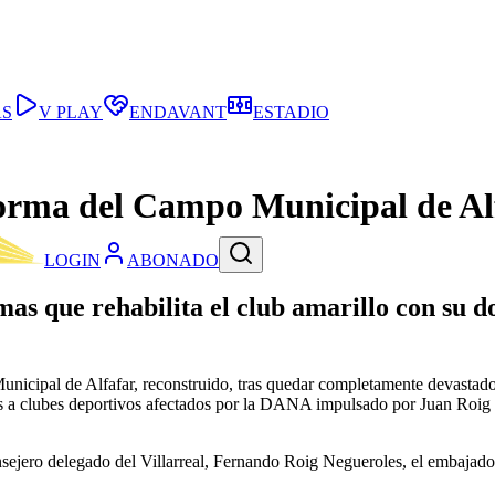
AS
V PLAY
ENDAVANT
ESTADIO
eforma del Campo Municipal de Al
LOGIN
ABONADO
imas que rehabilita el club amarillo con su
unicipal de Alfafar, reconstruido, tras quedar completamente devastad
as a clubes deportivos afectados por la DANA impulsado por Juan Roig y
consejero delegado del Villarreal, Fernando Roig Negueroles, el embajado