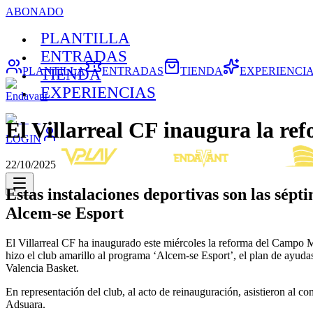
ABONADO
PLANTILLA
ENTRADAS
PLANTILLA
ENTRADAS
TIENDA
EXPERIENCI
TIENDA
EXPERIENCIAS
Endavant
El Villarreal CF inaugura la r
LOGIN
22/10/2025
Estas instalaciones deportivas son las sépt
Alcem-se Esport
El Villarreal CF ha inaugurado este miércoles la reforma del Campo M
hizo el club amarillo al programa ‘Alcem-se Esport’, el plan de ayud
Valencia Basket.
En representación del club, al acto de reinauguración, asistieron al 
Adsuara.