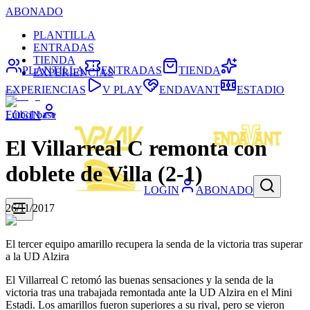
ABONADO
PLANTILLA
ENTRADAS
TIENDA
PLANTILLA
ENTRADAS
TIENDA
EXPERIENCIAS
EXPERIENCIAS
V PLAY
ENDAVANT
ESTADIO
Fútbol base
LOGIN
El Villarreal C remonta con
doblete de Villa (2-1)
LOGIN
ABONADO
26/11/2017
El tercer equipo amarillo recupera la senda de la victoria tras superar
a la UD Alzira
El Villarreal C retomó las buenas sensaciones y la senda de la
victoria tras una trabajada remontada ante la UD Alzira en el Mini
Estadi. Los amarillos fueron superiores a su rival, pero se vieron