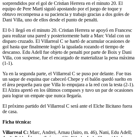
sorprendidos por el gol de Cristian Herrera en el minuto 20. El
equipo de Pere Martí siguió apostando por el juego de toque y
obtuvo recompensa a su paciencia y trabajo gracias a dos goles de
Dani Villa, uno de ellos desde el punto de penalti.
El 0-1 llegó en el minuto 20. Cristian Herrera se apoyó en Francesc
para realizar una pared y posteriormente batir a Marc Vidal con un
disparo cruzado. El Villarreal C se hartó de acumular ocasiones de
gol hasta que finalmente logró la igualada rozando el tiempo de
descanso. Edu Adell fue objeto de penalti por parte de Boix y Dani
Villa, con suspense, fue el encargado de materializar la pena máxima
(1-1).
Ya en la segunda parte, el Villarreal C se puso por delante. Fue tras
un saque de esquina que cabeceó Chepe y el balón quedó suelto en
el área pequeña para que Villa lo empujara a la red con la testa (2-1).
El Alzira apretó en los últimos compases y tuvo un par de ocasiones
para lograr un empate que nunca llegaría.
El próximo partido del Villarreal C será ante el Elche Ilicitano fuera
de casa.
Ficha técnica:
Villarreal C:
Marc, Andrei, Arnau (Jairo, m. 46), Nani, Edu Adell;