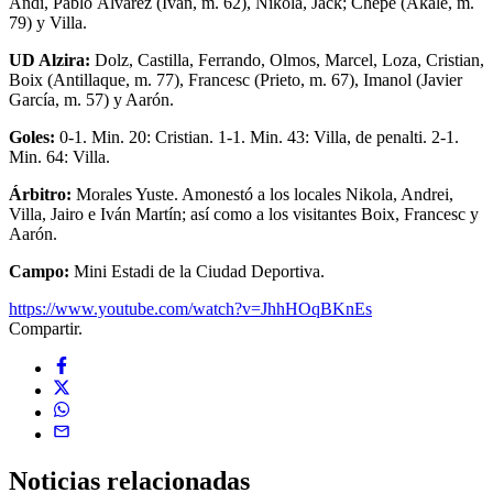
Andi, Pablo Álvarez (Iván, m. 62), Nikola, Jack; Chepe (Akale, m.
79) y Villa.
UD Alzira:
Dolz, Castilla, Ferrando, Olmos, Marcel, Loza, Cristian,
Boix (Antillaque, m. 77), Francesc (Prieto, m. 67), Imanol (Javier
García, m. 57) y Aarón.
Goles:
0-1. Min. 20: Cristian. 1-1. Min. 43: Villa, de penalti. 2-1.
Min. 64: Villa.
Árbitro:
Morales Yuste. Amonestó a los locales Nikola, Andrei,
Villa, Jairo e Iván Martín; así como a los visitantes Boix, Francesc y
Aarón.
Campo:
Mini Estadi de la Ciudad Deportiva.
https://www.youtube.com/watch?v=JhhHOqBKnEs
Compartir.
Noticias
relacionadas