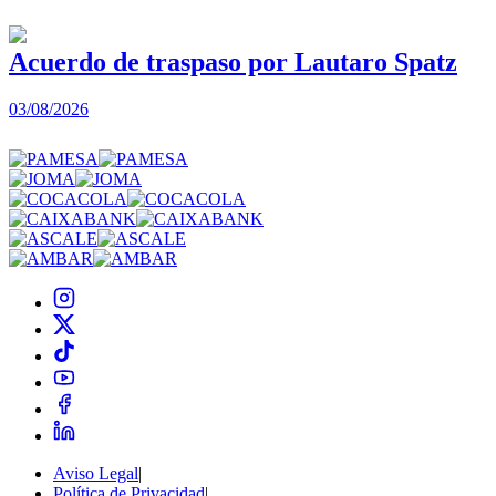
Acuerdo de traspaso por Lautaro Spatz
03/08/2026
0
Aviso Legal
|
Política de Privacidad
|