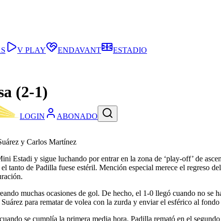
AS
V PLAY
ENDAVANT
ESTADIO
sa (2-1)
LOGIN
ABONADO
o Suárez y Carlos Martínez
l Mini Estadi y sigue luchando por entrar en la zona de ‘play-off’ de a
el tanto de Padilla fuese estéril. Mención especial merece el regreso de
uración.
eando muchas ocasiones de gol. De hecho, el 1-0 llegó cuando no se ha
 Suárez para rematar de volea con la zurda y enviar el esférico al fondo
cuando se cumplía la primera media hora. Padilla remató en el segundo 