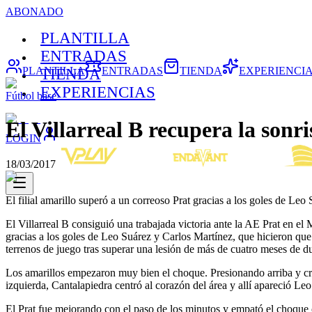
ABONADO
PLANTILLA
ENTRADAS
PLANTILLA
ENTRADAS
TIENDA
EXPERIENCI
TIENDA
EXPERIENCIAS
Fútbol base
El Villarreal B recupera la sonri
LOGIN
18/03/2017
El filial amarillo superó a un correoso Prat gracias a los goles de Le
El Villarreal B consiguió una trabajada victoria ante la AE Prat en e
gracias a los goles de Leo Suárez y Carlos Martínez, que hicieron que 
terrenos de juego tras superar una lesión de más de cuatro meses de d
Los amarillos empezaron muy bien el choque. Presionando arriba y cr
izquierda, Cantalapiedra centró al corazón del área y allí apareció Leo
El Prat fue mejorando con el paso de los minutos y empató el choque 