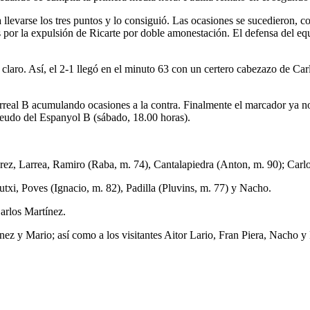
a llevarse los tres puntos y lo consiguió. Las ocasiones se sucedieron,
 por la expulsión de Ricarte por doble amonestación. El defensa del eq
 claro. Así, el 2-1 llegó en el minuto 63 con un certero cabezazo de Ca
larreal B acumulando ocasiones a la contra. Finalmente el marcador ya
 feudo del Espanyol B (sábado, 18.00 horas).
ez, Larrea, Ramiro (Raba, m. 74), Cantalapiedra (Anton, m. 90); Carlo
Putxi, Poves (Ignacio, m. 82), Padilla (Pluvins, m. 77) y Nacho.
Carlos Martínez.
z y Mario; así como a los visitantes Aitor Lario, Fran Piera, Nacho y P