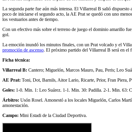
La segunda parte fue aún más intensa. El Villarreal B salió dispuesto 
poco de iniciarse el segundo acto, la AE Prat se quedó con uno menos
los vestuarios antes de tiempo.
Con un efectivo más sobre el terreno de juego el dominio amarillo fue
gol.
La emoción inundó los minutos finales, con un Prat volcado y el Vil
promoción de ascenso
. El próximo partido del Villarreal B será en el
Ficha técnica:
Villarreal B:
Cantero; Miguelón, Marcos Mauro, Pau, Peris; Leo Suár
AE Prat:
Toni, Dot, Barnils, Aitor Lario, Ricarte, Prior, Fran Piera, 
Goles:
1-0. Min. 1: Leo Suárez. 1-1. Min. 30: Padilla. 2-1. Min. 63: 
Árbitro:
Usón Rosel. Amonestó a los locales Miguelón, Carlos Martíne
amonestación.
Campo:
Mini Estadi de la Ciudad Deportiva.