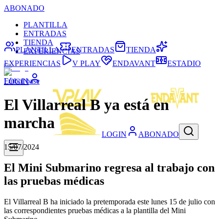
ABONADO
PLANTILLA
ENTRADAS
TIENDA
PLANTILLA
ENTRADAS
TIENDA
EXPERIENCIAS
EXPERIENCIAS
V PLAY
ENDAVANT
ESTADIO
Fútbol base
LOGIN
El Villarreal B ya está en
marcha
LOGIN
ABONADO
15/07/2024
El Mini Submarino regresa al trabajo con
las pruebas médicas
El Villarreal B ha iniciado la pretemporada este lunes 15 de julio con
las correspondientes pruebas médicas a la plantilla del Mini