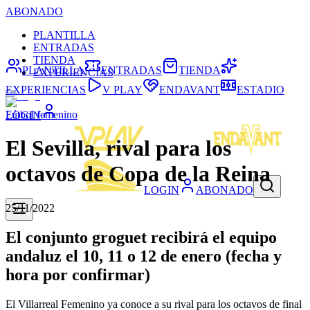
ABONADO
PLANTILLA
ENTRADAS
TIENDA
PLANTILLA
ENTRADAS
TIENDA
EXPERIENCIAS
EXPERIENCIAS
V PLAY
ENDAVANT
ESTADIO
Fútbol femenino
LOGIN
El Sevilla, rival para los
octavos de Copa de la Reina
LOGIN
ABONADO
25/11/2022
El conjunto groguet recibirá el equipo
andaluz el 10, 11 o 12 de enero (fecha y
hora por confirmar)
El Villarreal Femenino ya conoce a su rival para los octavos de final