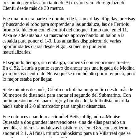
tres puntos gracias a un tanto de Aixa y un verdadero golazo de
Cienfu desde más de 30 metros.
Fue una primera parte de dominio de las amarillas. Rápidas, precisas
y buscando el robo para sorprender a las andaluza, las de Ferriols
pronto se hicieron con el control del choque. Tanto que, en el 11,
Aixa se adelantaba a su marcadora aprovechando un balón a la
espalda para poner el 1-0. Las amarillas dispusieron de varias
oportunidades claras desde el gol, si bien no pudieron
materializarlas.
El segundo tiempo, sin embargo, comenzó con emociones fuertes.
En el 52, Lauris a punto estuvo de anotar tras una jugada de Medina
y un preciso centro de Nerea que se marchó alto por muy poco, pero
lo mejor estaba por llegar.
Siete minutos después, Cienfu enchufaba un gran tiro desde más de
30 metros de distancia para anotar el segundo del Submarino. Con
un impresionante disparo largo y bombeado, la futbolista amarilla
hacía subir el 2-0 al marcador para ampliar distancias.
Fue entonces cuando reaccionó el Betis, obligando a Montse
Quesada a dos grandes intervenciones -una de ellas parando un
penalti-, si bien las andaluzas insistieron y, en el 85, consiguieron
anotar el 2-1. Al final, triunfo valiosísimo para un Villarreal que se