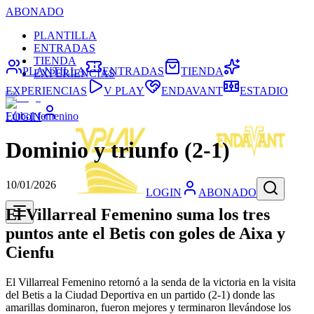
ABONADO
PLANTILLA
ENTRADAS
TIENDA
PLANTILLA
ENTRADAS
TIENDA
EXPERIENCIAS
EXPERIENCIAS
V PLAY
ENDAVANT
ESTADIO
Fútbol femenino
LOGIN
Dominio y triunfo (2-1)
10/01/2026
LOGIN
ABONADO
El Villarreal Femenino suma los tres
puntos ante el Betis con goles de Aixa y
Cienfu
El Villarreal Femenino retornó a la senda de la victoria en la visita
del Betis a la Ciudad Deportiva en un partido (2-1) donde las
amarillas dominaron, fueron mejores y terminaron llevándose los