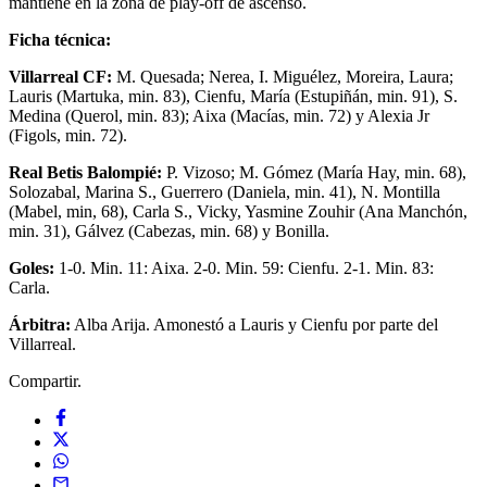
mantiene en la zona de play-off de ascenso.
Ficha técnica:
Villarreal CF:
M. Quesada; Nerea, I. Miguélez, Moreira, Laura;
Lauris (Martuka, min. 83), Cienfu, María (Estupiñán, min. 91), S.
Medina (Querol, min. 83); Aixa (Macías, min. 72) y Alexia Jr
(Figols, min. 72).
Real Betis Balompié:
P. Vizoso; M. Gómez (María Hay, min. 68),
Solozabal, Marina S., Guerrero (Daniela, min. 41), N. Montilla
(Mabel, min, 68), Carla S., Vicky, Yasmine Zouhir (Ana Manchón,
min. 31), Gálvez (Cabezas, min. 68) y Bonilla.
Goles:
1-0. Min. 11: Aixa. 2-0. Min. 59: Cienfu. 2-1. Min. 83:
Carla.
Árbitra:
Alba Arija. Amonestó a Lauris y Cienfu por parte del
Villarreal.
Compartir.