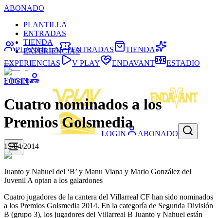
ABONADO
PLANTILLA
ENTRADAS
TIENDA
PLANTILLA
ENTRADAS
TIENDA
EXPERIENCIAS
EXPERIENCIAS
V PLAY
ENDAVANT
ESTADIO
Fútbol base
LOGIN
Cuatro nominados a los
Premios Golsmedia
LOGIN
ABONADO
15/04/2014
Juanto y Nahuel del ‘B’ y Manu Viana y Mario González del
Juvenil A optan a los galardones
Cuatro jugadores de la cantera del Villarreal CF han sido nominados
a los Premios Golsmedia 2014. En la categoría de Segunda División
B (grupo 3), los jugadores del Villarreal B Juanto y Nahuel están