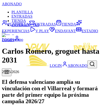
ABONADO
PLANTILLA
ENTRADAS
TIENDA
PLANTILLA
ENTRADAS
TIENDA
EXPERIENCIAS
EXPERIENCIAS
V PLAY
ENDAVANT
ESTADIO
Primer equipo
LOGIN
Carlos Romero, groguet hasta
2031
LOGIN
ABONADO
29/05/2026
El defensa valenciano amplía su
vinculación con el Villarreal y formará
parte del primer equipo la próxima
campaña 2026/27