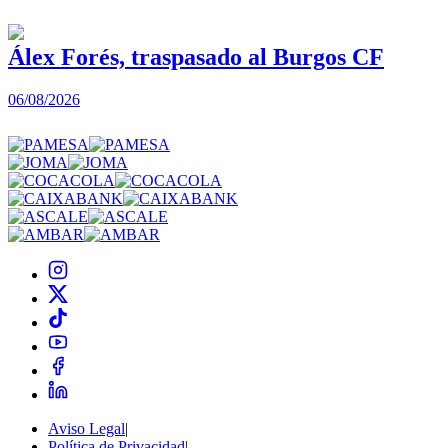
Álex Forés, traspasado al Burgos CF
06/08/2026
0
Aviso Legal
|
Política de Privacidad
|