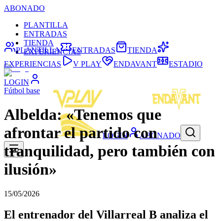
ABONADO
PLANTILLA
ENTRADAS
TIENDA
PLANTILLA
ENTRADAS
TIENDA
EXPERIENCIAS
EXPERIENCIAS
V PLAY
ENDAVANT
ESTADIO
LOGIN
Fútbol base
Albelda: «Tenemos que
afrontar el partido con
LOGIN
ABONADO
tranquilidad, pero también con
ilusión»
15/05/2026
El entrenador del Villarreal B analiza el