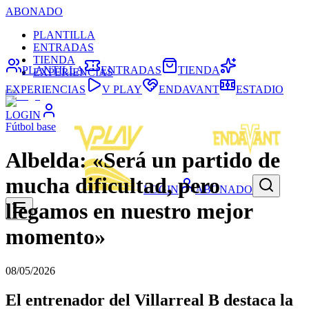
ABONADO
PLANTILLA
ENTRADAS
TIENDA
PLANTILLA
ENTRADAS
TIENDA
EXPERIENCIAS
EXPERIENCIAS
V PLAY
ENDAVANT
ESTADIO
LOGIN
Fútbol base
Albelda: «Será un partido de
mucha dificultad, pero
LOGIN
ABONADO
llegamos en nuestro mejor
momento»
08/05/2026
El entrenador del Villarreal B destaca la