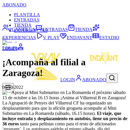
ABONADO
PLANTILLA
ENTRADAS
TIENDA
PLANTILLA
ENTRADAS
TIENDA
EXPERIENCIAS
EXPERIENCIAS
V PLAY
ENDAVANT
ESTADIO
Fútbol base
LOGIN
¡Acompaña al filial a
Zaragoza!
LOGIN
ABONADO
06/10/2022
Apoya al Mini Submarino en La Romareda el próximo sábado
15 de octubre a las 16.15 horas
¡Anima al Villarreal B en Zaragoza!
La Agrupació de Penyes del Villarreal CF ha organizado un
desplazamiento para que la afición grogueta acompañe al Mini
Submarino en La Romareda (sábado, 16.15 horas).
El viaje, que
incluye entrada y desplazamiento en autobús, tiene un precio de
36 euros
tanto para peñistas como para el resto de aficionados
‘groguets’. Los autobuses saldrán el mismo sábado, día del