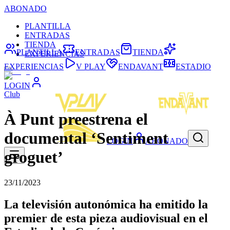
ABONADO
PLANTILLA
ENTRADAS
TIENDA
PLANTILLA
ENTRADAS
TIENDA
EXPERIENCIAS
EXPERIENCIAS
V PLAY
ENDAVANT
ESTADIO
LOGIN
Club
À Punt preestrena el
documental ‘Sentiment
LOGIN
ABONADO
groguet’
23/11/2023
La televisión autonómica ha emitido la
premier de esta pieza audiovisual en el