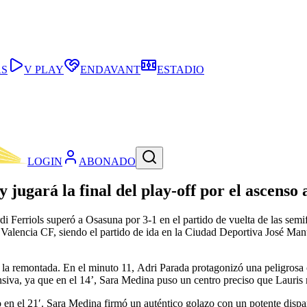
AS
V PLAY
ENDAVANT
ESTADIO
LOGIN
ABONADO
jugará la final del play-off por el ascenso 
 Ferriols superó a Osasuna por 3-1 en el partido de vuelta de las semifi
el Valencia CF, siendo el partido de ida en la Ciudad Deportiva José Ma
la remontada. En el minuto 11, Adri Parada protagonizó una peligrosa co
siva, ya que en el 14’, Sara Medina puso un centro preciso que Lauri
en el 21′. Sara Medina firmó un auténtico golazo con un potente dispar