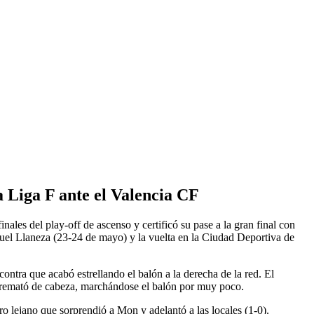
a Liga F ante el Valencia CF
nales del play-off de ascenso y certificó su pase a la gran final con
nuel Llaneza (23-24 de mayo) y la vuelta en la Ciudad Deportiva de
ntra que acabó estrellando el balón a la derecha de la red. El
s remató de cabeza, marchándose el balón por muy poco.
o lejano que sorprendió a Mon y adelantó a las locales (1-0).