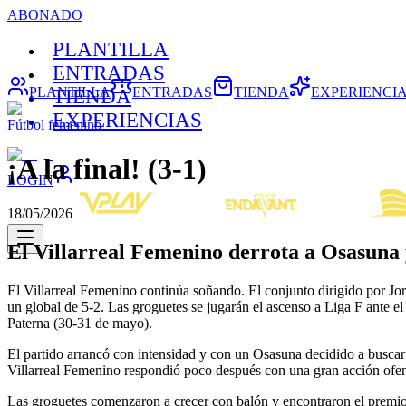
ABONADO
PLANTILLA
ENTRADAS
PLANTILLA
ENTRADAS
TIENDA
EXPERIENCI
TIENDA
EXPERIENCIAS
Fútbol femenino
¡A la final! (3-1)
LOGIN
18/05/2026
El Villarreal Femenino derrota a Osasuna y 
El Villarreal Femenino continúa soñando. El conjunto dirigido por Jordi
un global de 5-2. Las groguetes se jugarán el ascenso a Liga F ante 
Paterna (30-31 de mayo).
El partido arrancó con intensidad y con un Osasuna decidido a buscar 
Villarreal Femenino respondió poco después con una gran acción ofen
Las groguetes comenzaron a crecer con balón y encontraron el premio 